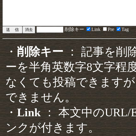
削除キー
Link
Pre
Tag
・
削除キー
： 記事を削
ーを半角英数字8文字程
なくても投稿できますが
できません。
・
Link
： 本文中のURL
ンクが付きます。