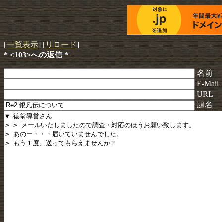
[
一覧表示
] [
リロード
]
* <103>への返信 *
名前
E-Mail
URL
題名