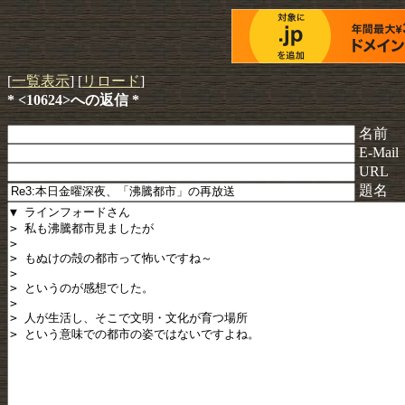
[
一覧表示
] [
リロード
]
* <10624>への返信 *
名前
E-Mail
URL
題名