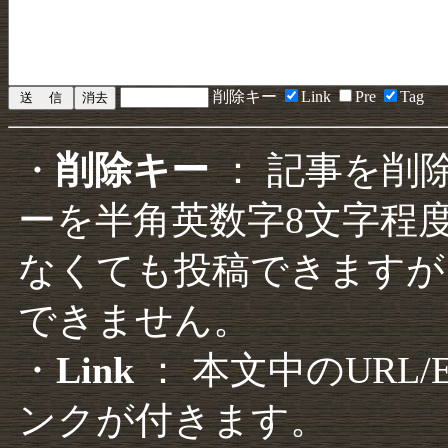
削除キー
Link
Pre
Tag
・
削除キー
： 記事を削
ーを半角英数字8文字程
なくても投稿できますが
できません。
・
Link
： 本文中のURL
ンクが付きます。