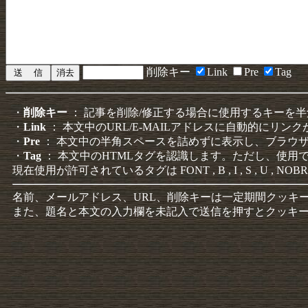
削除キー
Link
Pre
Tag
・
削除キー
： 記事を削除/修正する場合に使用するキーを
・
Link
： 本文中のURL/E-MAILアドレスに自動的にリン
・
Pre
： 本文中の半角スペースを詰めずに表示し、ブラウ
・
Tag
： 本文中のHTMLタグを認識します。ただし、使用
現在使用が許可されているタグは FONT , B , I , S , U , NOBR
名前、メールアドレス、URL、削除キーは一定期間クッキ
また、題名と本文の入力欄を未記入で送信を押すとクッキ