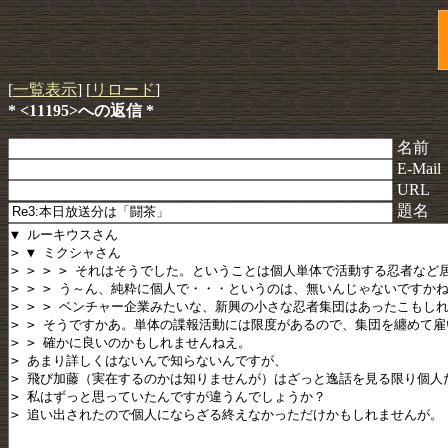
[
一覧表示
] [
リロード
]
* <11195>への返信 *
名前
E-Mail
URL
題名