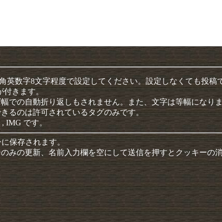
半角英数字8文字程度で設定してください。設定しなくても投稿
クが付きます。
ザ幅での自動折り返しもされません。また、文字は等幅になり
できるのは許可されているタグのみです。
 , IMG です。
ーに保存されます。
ーのみの更新、名前入力欄を空にして送信を押すとクッキーの