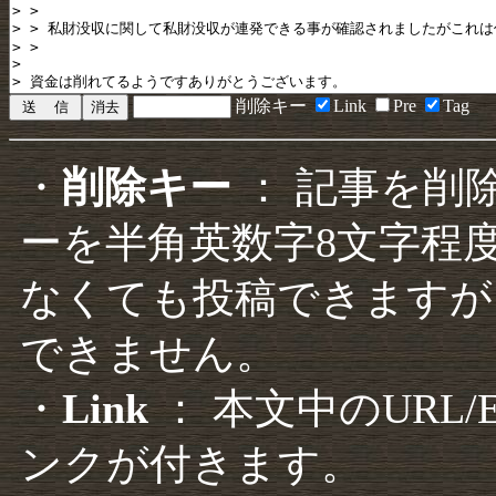
削除キー
Link
Pre
Tag
・
削除キー
： 記事を削
ーを半角英数字8文字程
なくても投稿できますが
できません。
・
Link
： 本文中のURL
ンクが付きます。