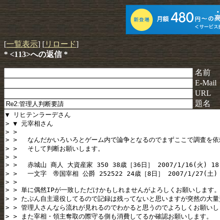
[
一覧表示
] [
リロード
]
* <113>への返信 *
名前
E-Mail
URL
題名