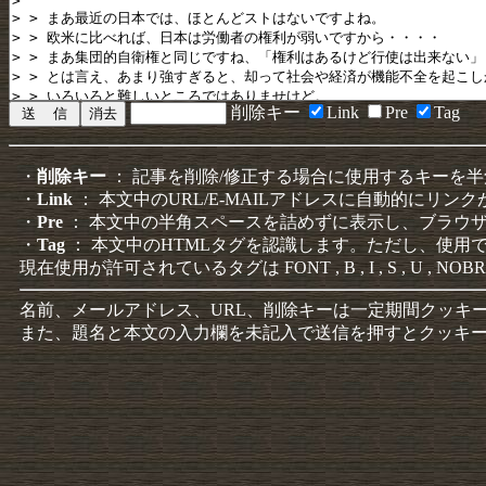
削除キー
Link
Pre
Tag
・
削除キー
： 記事を削除/修正する場合に使用するキーを
・
Link
： 本文中のURL/E-MAILアドレスに自動的にリン
・
Pre
： 本文中の半角スペースを詰めずに表示し、ブラウ
・
Tag
： 本文中のHTMLタグを認識します。ただし、使用
現在使用が許可されているタグは FONT , B , I , S , U , NOBR
名前、メールアドレス、URL、削除キーは一定期間クッキ
また、題名と本文の入力欄を未記入で送信を押すとクッキ