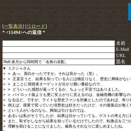
[
一覧表示
] [
リロード
]
* <11494>への返信 *
名前
E-Mail
URL
題名