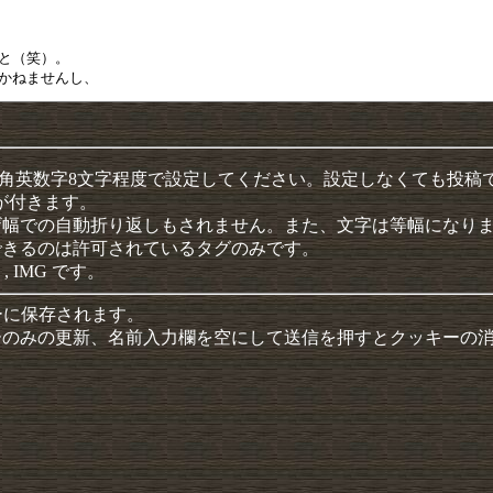
半角英数字8文字程度で設定してください。設定しなくても投稿
クが付きます。
ザ幅での自動折り返しもされません。また、文字は等幅になり
できるのは許可されているタグのみです。
 , IMG です。
ーに保存されます。
ーのみの更新、名前入力欄を空にして送信を押すとクッキーの