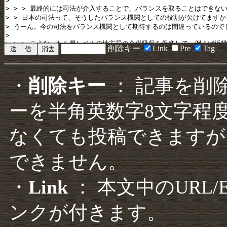
削除キー
Link
Pre
Tag
・
削除キー
： 記事を削
ーを半角英数字8文字程
なくても投稿できますが
できません。
・
Link
： 本文中のURL
ンクが付きます。