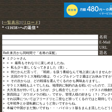
[
一覧表示
] [
リロード
]
* <11658>への返信 *
名前
E-Mail
URL
題名