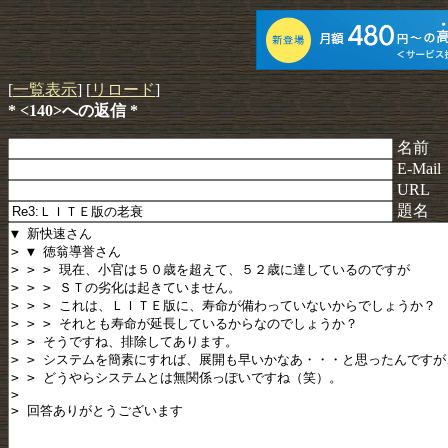
[
一覧表示
] [
リロード
]
* <140>への返信 *
名前
E-Mail
URL
題名