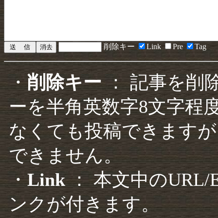
削除キー
Link
Pre
Tag
・
削除キー
： 記事を削
ーを半角英数字8文字程
なくても投稿できますが
できません。
・
Link
： 本文中のURL
ンクが付きます。