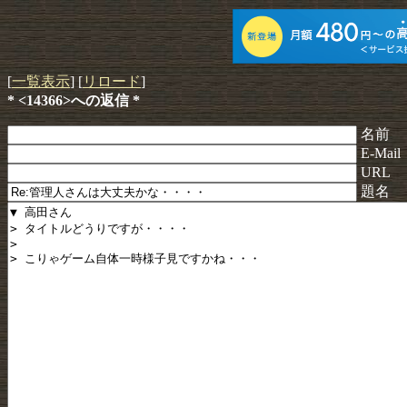
[
一覧表示
] [
リロード
]
* <14366>への返信 *
名前
E-Mail
URL
題名