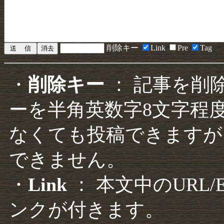
削除キー
Link
Pre
Tag
・
削除キー
： 記事を削
ーを半角英数字8文字程
なくても投稿できますが
できません。
・
Link
： 本文中のURL
ンクが付きます。