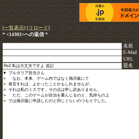
[
一覧表示
] [
リロード
]
* <14383>への返信 *
名前
E-Mail
URL
題名