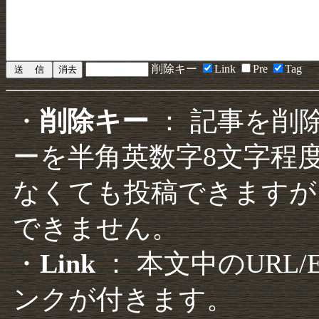
削除キー
Link
Pre
Tag
・
削除キー
： 記事を削
ーを半角英数字8文字程
なくても投稿できますが
できません。
・
Link
： 本文中のURL
ンクが付きます。