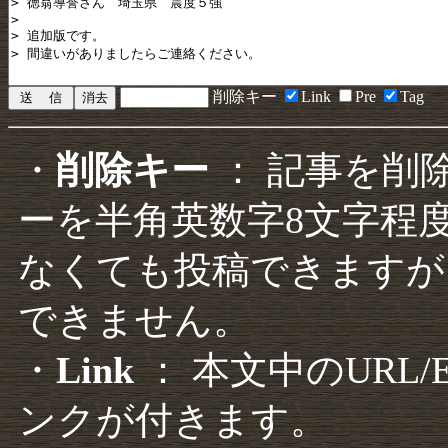
削除キー
Link
Pre
Tag
・
削除キー
： 記事を削
ーを半角英数字8文字程
なくても投稿できますが
できません。
・
Link
： 本文中のURL
ンクが付きます。