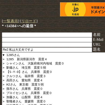
[
一覧表示
] [
リロード
]
* <14384>への返信 *
名前
E-Mail
URL
題名