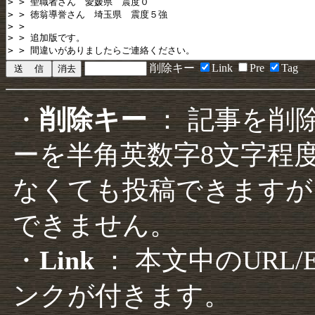
削除キー
Link
Pre
Tag
・
削除キー
： 記事を削
ーを半角英数字8文字程
なくても投稿できますが
できません。
・
Link
： 本文中のURL
ンクが付きます。