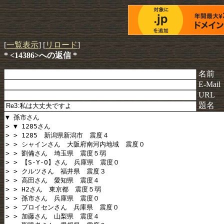
[
一覧表示
] [
リロード
]
* <14386>への返信 *
名前
E-Mail
URL
題名