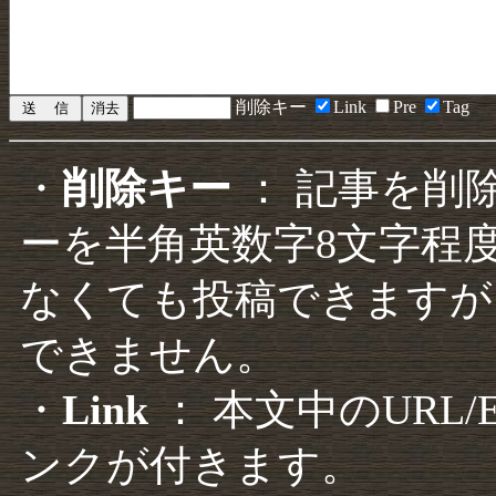
削除キー
Link
Pre
Tag
・
削除キー
： 記事を削
ーを半角英数字8文字程
なくても投稿できますが
できません。
・
Link
： 本文中のURL
ンクが付きます。