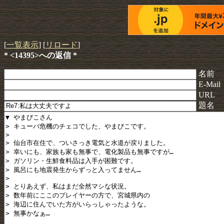
[
一覧表示
] [
リロード
]
* <14395>への返信 *
名前
E-Mail
URL
題名