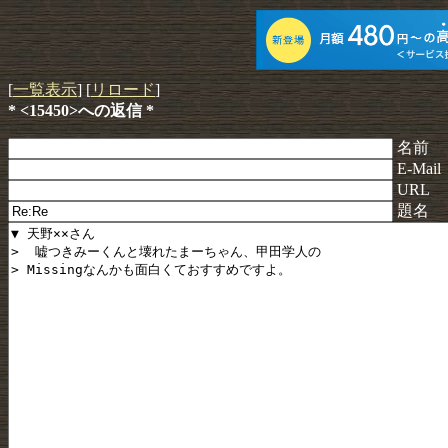
[
一覧表示
] [
リロード
]
* <15450>への返信 *
名前
E-Mail
URL
題名