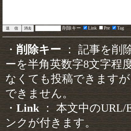
削除キー
Link
Pre
Tag
・
削除キー
： 記事を削
ーを半角英数字8文字程
なくても投稿できますが
できません。
・
Link
： 本文中のURL
ンクが付きます。