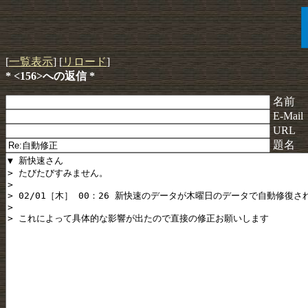
[
一覧表示
] [
リロード
]
* <156>への返信 *
名前
E-Mail
URL
題名