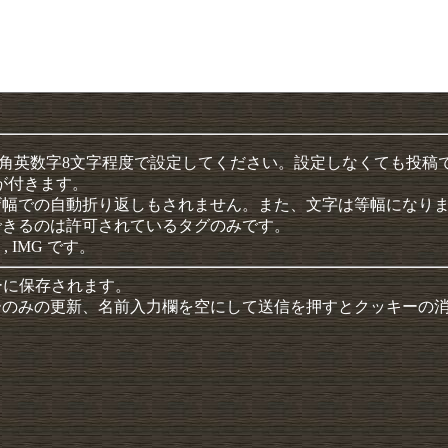
半角英数字8文字程度で設定してください。設定しなくても投稿
クが付きます。
ザ幅での自動折り返しもされません。また、文字は等幅になり
できるのは許可されているタグのみです。
 , IMG です。
ーに保存されます。
ーのみの更新、名前入力欄を空にして送信を押すとクッキーの