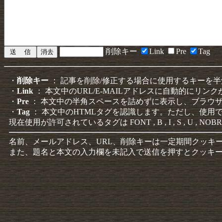
削除キー
Link
Pre
Tag
・
削除キー
： 記事を削除/修正する場合に使用するキーを
・
Link
： 本文中のURL/E-MAILアドレスに自動的にリン
・
Pre
： 本文中の半角スペースを詰めずに表示し、ブラウ
・
Tag
： 本文中のHTMLタグを認識します。ただし、使用
現在使用が許可されているタグは FONT , B , I , S , U , NOBR
名前、メールアドレス、URL、削除キーは一定期間クッキ
また、題名と本文の入力欄を未記入で送信を押すとクッキ