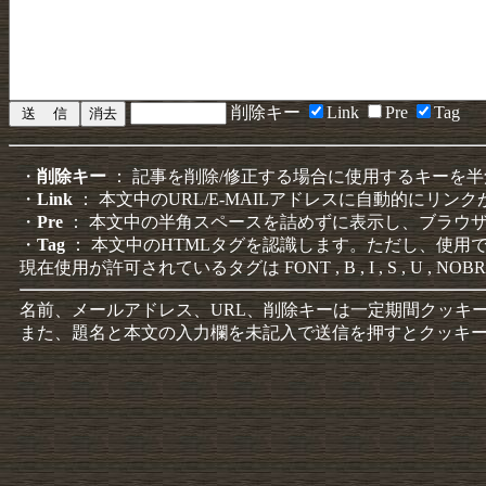
削除キー
Link
Pre
Tag
・
削除キー
： 記事を削除/修正する場合に使用するキーを
・
Link
： 本文中のURL/E-MAILアドレスに自動的にリン
・
Pre
： 本文中の半角スペースを詰めずに表示し、ブラウ
・
Tag
： 本文中のHTMLタグを認識します。ただし、使用
現在使用が許可されているタグは FONT , B , I , S , U , NOBR
名前、メールアドレス、URL、削除キーは一定期間クッキ
また、題名と本文の入力欄を未記入で送信を押すとクッキ