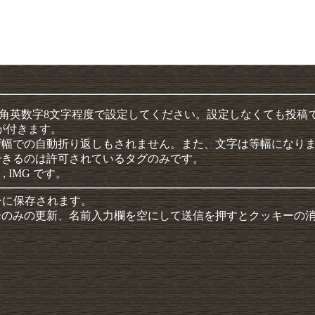
半角英数字8文字程度で設定してください。設定しなくても投稿
クが付きます。
ザ幅での自動折り返しもされません。また、文字は等幅になり
できるのは許可されているタグのみです。
 , IMG です。
ーに保存されます。
ーのみの更新、名前入力欄を空にして送信を押すとクッキーの