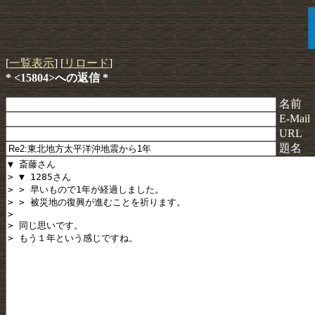
[
一覧表示
] [
リロード
]
* <15804>への返信 *
名前
E-Mail
URL
題名