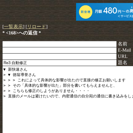
[
一覧表示
] [
リロード
]
* <168>への返信 *
名前
E-Mail
URL
題名