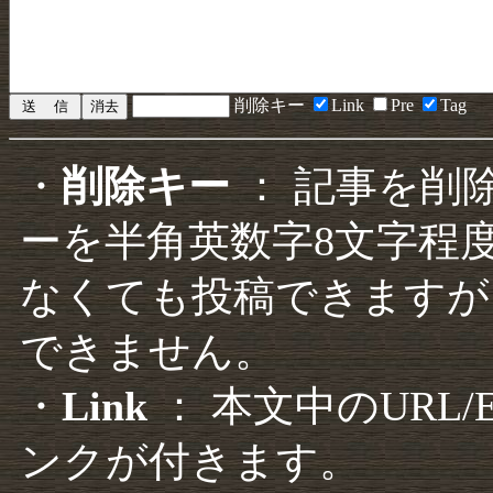
削除キー
Link
Pre
Tag
・
削除キー
： 記事を削
ーを半角英数字8文字程
なくても投稿できますが
できません。
・
Link
： 本文中のURL
ンクが付きます。