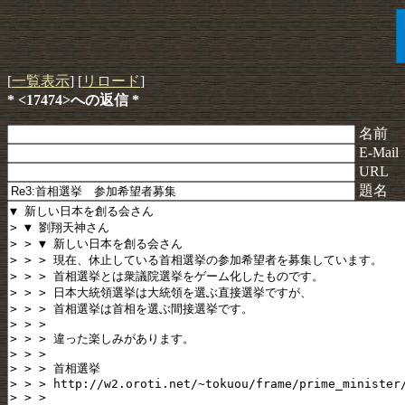
[
一覧表示
] [
リロード
]
* <17474>への返信 *
名前
E-Mail
URL
題名