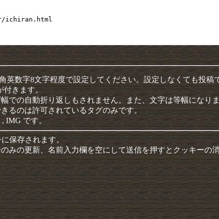
半角英数字8文字程度で設定してください。設定しなくても投稿
クが付きます。
ザ幅での自動折り返しもされません。また、文字は等幅になり
できるのは許可されているタグのみです。
 , IMG です。
ーに保存されます。
ーのみの更新、名前入力欄を空にして送信を押すとクッキーの