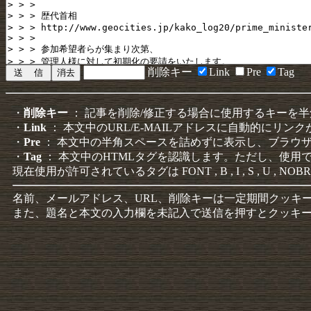
削除キー
Link
Pre
Tag
・
削除キー
： 記事を削除/修正する場合に使用するキーを
・
Link
： 本文中のURL/E-MAILアドレスに自動的にリン
・
Pre
： 本文中の半角スペースを詰めずに表示し、ブラウ
・
Tag
： 本文中のHTMLタグを認識します。ただし、使用
現在使用が許可されているタグは FONT , B , I , S , U , NOBR
名前、メールアドレス、URL、削除キーは一定期間クッキ
また、題名と本文の入力欄を未記入で送信を押すとクッキ