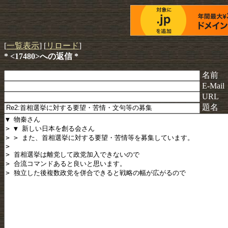
[
一覧表示
] [
リロード
]
* <17480>への返信 *
名前
E-Mail
URL
題名