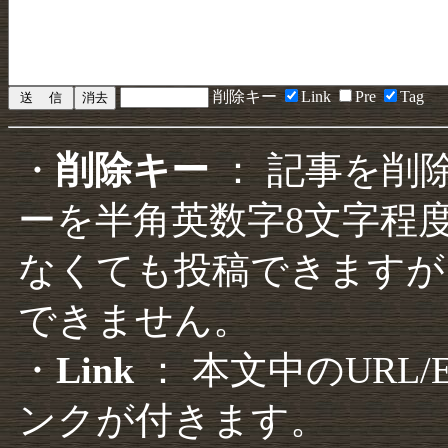
削除キー
Link
Pre
Tag
・
削除キー
： 記事を削
ーを半角英数字8文字程
なくても投稿できますが
できません。
・
Link
： 本文中のURL
ンクが付きます。