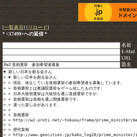
[
一覧表示
] [
リロード
]
* <17499>への返信 *
名前
E-Mail
URL
題名