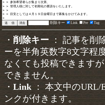
削除キー
Link
Pre
Tag
・
削除キー
： 記事を削
ーを半角英数字8文字程
なくても投稿できますが
できません。
・
Link
： 本文中のURL
ンクが付きます。