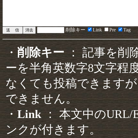
削除キー
Link
Pre
Tag
・
削除キー
： 記事を削
ーを半角英数字8文字程
なくても投稿できますが
できません。
・
Link
： 本文中のURL
ンクが付きます。