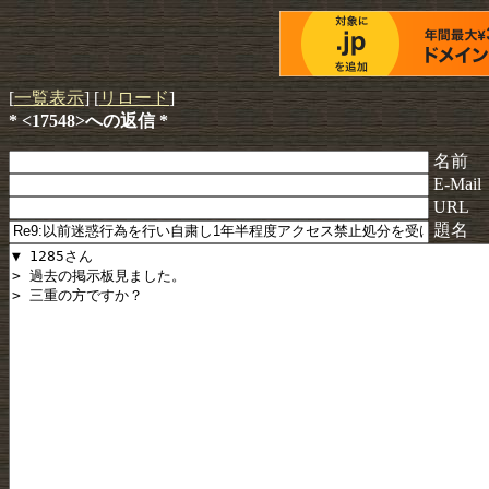
[
一覧表示
] [
リロード
]
* <17548>への返信 *
名前
E-Mail
URL
題名