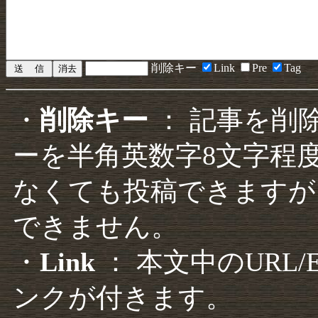
削除キー
Link
Pre
Tag
・
削除キー
： 記事を削
ーを半角英数字8文字程
なくても投稿できますが
できません。
・
Link
： 本文中のURL
ンクが付きます。