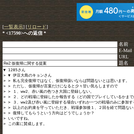
[
一覧表示
] [
リロード
]
* <17590>への返信 *
名前
E-Mail
URL
題名