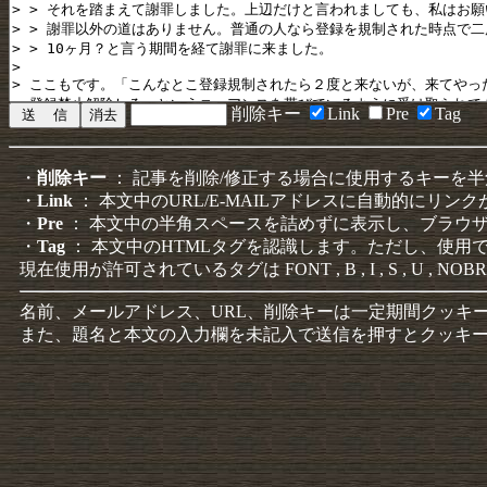
削除キー
Link
Pre
Tag
・
削除キー
： 記事を削除/修正する場合に使用するキーを
・
Link
： 本文中のURL/E-MAILアドレスに自動的にリン
・
Pre
： 本文中の半角スペースを詰めずに表示し、ブラウ
・
Tag
： 本文中のHTMLタグを認識します。ただし、使用
現在使用が許可されているタグは FONT , B , I , S , U , NOBR
名前、メールアドレス、URL、削除キーは一定期間クッキ
また、題名と本文の入力欄を未記入で送信を押すとクッキ