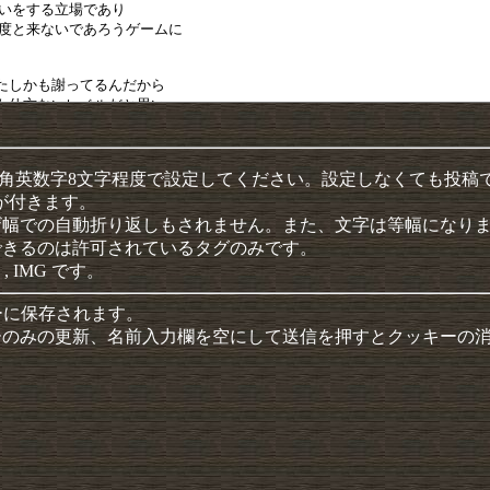
半角英数字8文字程度で設定してください。設定しなくても投稿
クが付きます。
ザ幅での自動折り返しもされません。また、文字は等幅になり
できるのは許可されているタグのみです。
 , IMG です。
ーに保存されます。
ーのみの更新、名前入力欄を空にして送信を押すとクッキーの