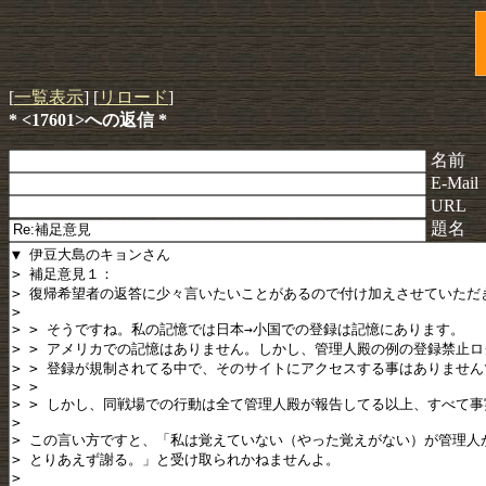
[
一覧表示
] [
リロード
]
* <17601>への返信 *
名前
E-Mail
URL
題名