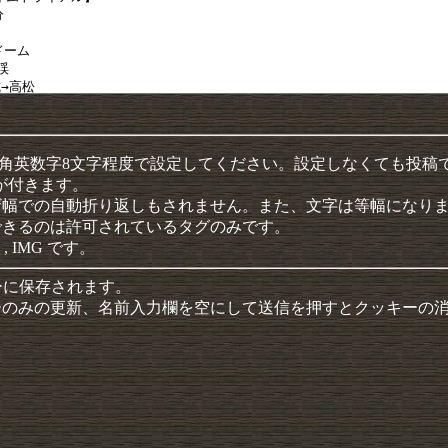
半角英数字8文字程度で設定してください。設定しなくても投稿
クが付きます。
ザ幅での自動折り返しもされません。また、文字は等幅になり
できるのは許可されているタグのみです。
 , IMG です。
ーに保存されます。
ーのみの更新、名前入力欄を空にして送信を押すとクッキーの