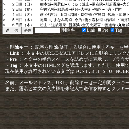
削除キー
Link
Pre
Tag
・
削除キー
： 記事を削除/修正する場合に使用するキーを
・
Link
： 本文中のURL/E-MAILアドレスに自動的にリン
・
Pre
： 本文中の半角スペースを詰めずに表示し、ブラウ
・
Tag
： 本文中のHTMLタグを認識します。ただし、使用
現在使用が許可されているタグは FONT , B , I , S , U , NOBR
名前、メールアドレス、URL、削除キーは一定期間クッキ
また、題名と本文の入力欄を未記入で送信を押すとクッキ