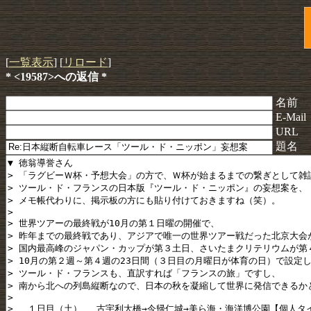
[
一覧表示
] [
リロード
]
* <19587>への返信 *
名前
E-Mail
URL
題名