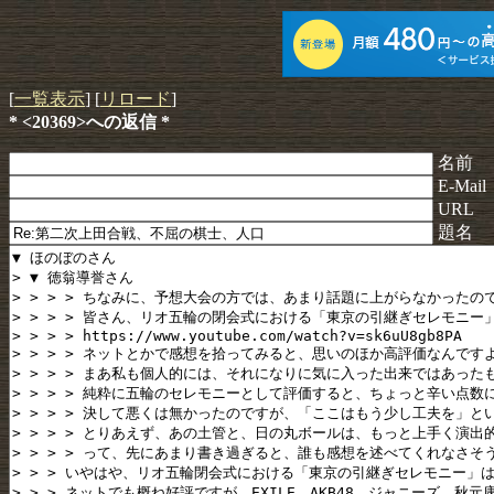
[
一覧表示
] [
リロード
]
* <20369>への返信 *
名前
E-Mail
URL
題名