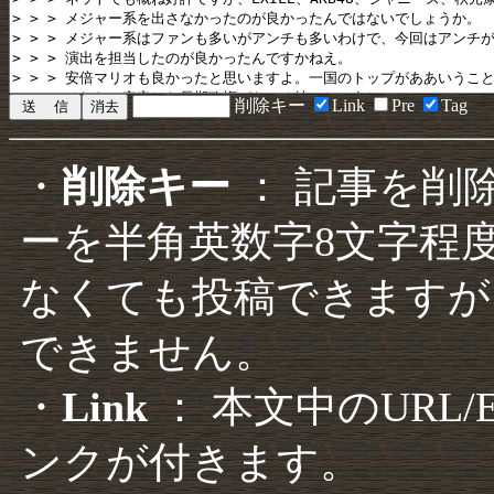
削除キー
Link
Pre
Tag
・
削除キー
： 記事を削
ーを半角英数字8文字程
なくても投稿できますが
できません。
・
Link
： 本文中のURL
ンクが付きます。