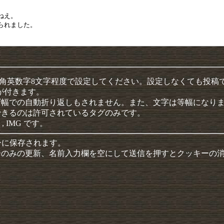
半角英数字8文字程度で設定してください。設定しなくても投稿
クが付きます。
ザ幅での自動折り返しもされません。また、文字は等幅になり
できるのは許可されているタグのみです。
 , IMG です。
ーに保存されます。
ーのみの更新、名前入力欄を空にして送信を押すとクッキーの