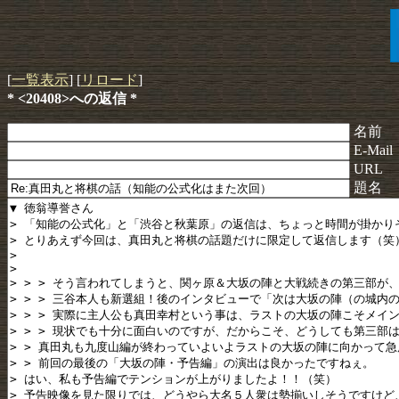
[
一覧表示
] [
リロード
]
* <20408>への返信 *
名前
E-Mail
URL
題名