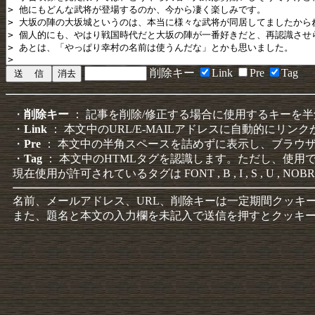
削除キー
Link
Pre
Tag
・
削除キー
： 記事を削除/修正する場合に使用するキーを
・
Link
： 本文中のURL/E-MAILアドレスに自動的にリン
・
Pre
： 本文中の半角スペースを詰めずに表示し、ブラウ
・
Tag
： 本文中のHTMLタグを認識します。ただし、使用
現在使用が許可されているタグは FONT , B , I , S , U , NOBR
名前、メールアドレス、URL、削除キーは一定期間クッキ
また、題名と本文の入力欄を未記入で送信を押すとクッキ