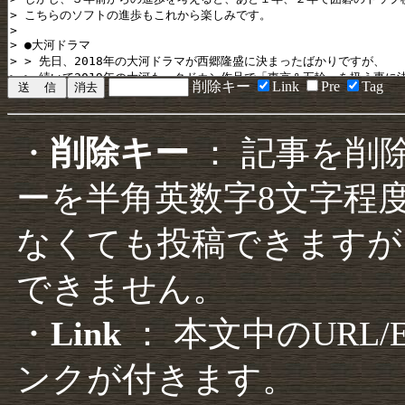
削除キー
Link
Pre
Tag
・
削除キー
： 記事を削
ーを半角英数字8文字程
なくても投稿できますが
できません。
・
Link
： 本文中のURL
ンクが付きます。