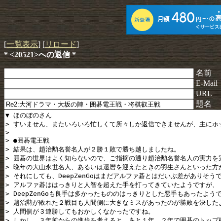
[
一覧表示
] [
リロード
]
* <20521>への返信 *
名前
E-Mail
URL
題名