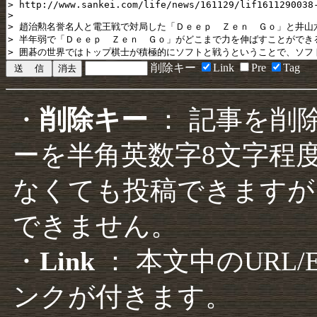
削除キー
Link
Pre
Tag
・
削除キー
： 記事を削
ーを半角英数字8文字程
なくても投稿できますが
できません。
・
Link
： 本文中のURL
ンクが付きます。