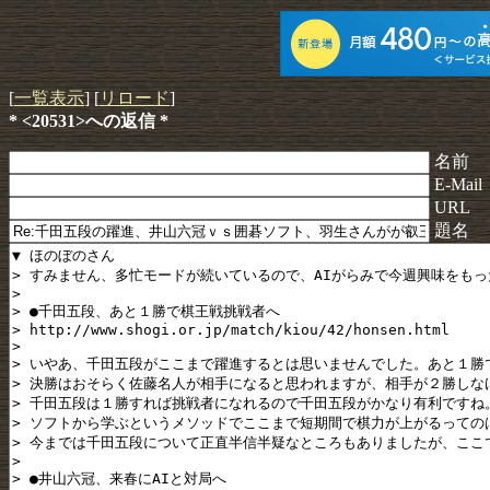
[
一覧表示
] [
リロード
]
* <20531>への返信 *
名前
E-Mail
URL
題名