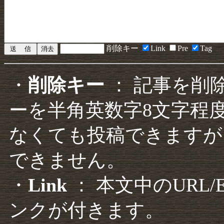
削除キー
Link
Pre
Tag
・
削除キー
： 記事を削
ーを半角英数字8文字程
なくても投稿できますが
できません。
・
Link
： 本文中のURL
ンクが付きます。