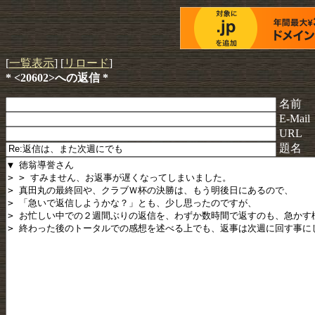
[
一覧表示
] [
リロード
]
* <20602>への返信 *
名前
E-Mail
URL
題名