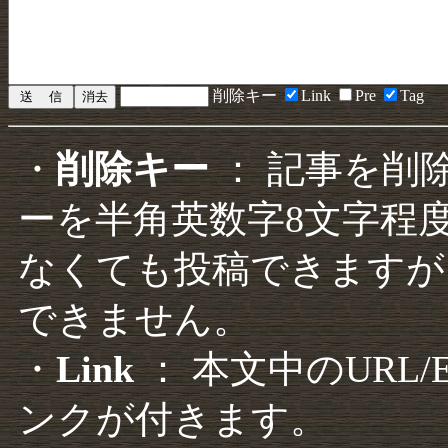
削除キー
Link
Pre
Tag
・
削除キー
： 記事を削
ーを半角英数字8文字程
なくても投稿できますが
できません。
・
Link
： 本文中のURL
ンクが付きます。