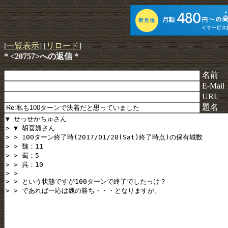
[
一覧表示
] [
リロード
]
* <20757>への返信 *
名前
E-Mail
URL
題名