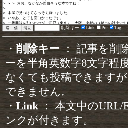
削除キー
Link
Pre
Tag
・
削除キー
： 記事を削
ーを半角英数字8文字程
なくても投稿できますが
できません。
・
Link
： 本文中のURL
ンクが付きます。