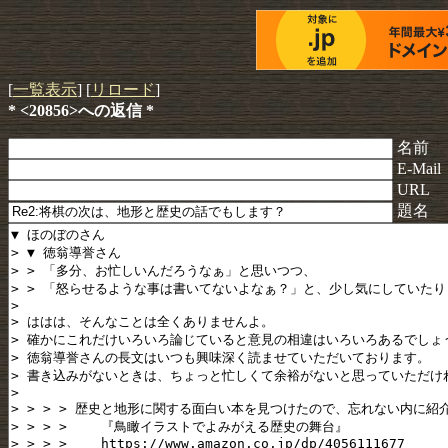
[
一覧表示
] [
リロード
]
* <20856>への返信 *
名前
E-Mail
URL
題名