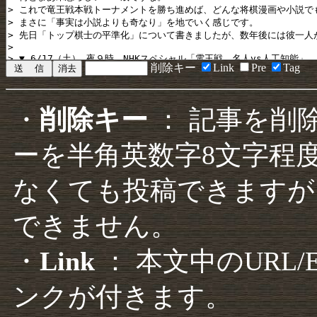
削除キー
Link
Pre
Tag
・
削除キー
： 記事を削
ーを半角英数字8文字程
なくても投稿できますが
できません。
・
Link
： 本文中のURL
ンクが付きます。