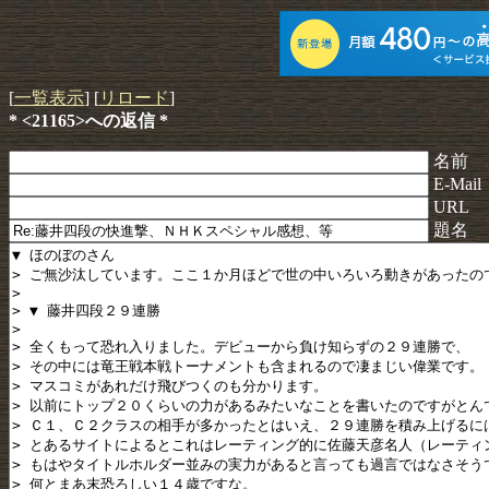
[
一覧表示
] [
リロード
]
* <21165>への返信 *
名前
E-Mail
URL
題名