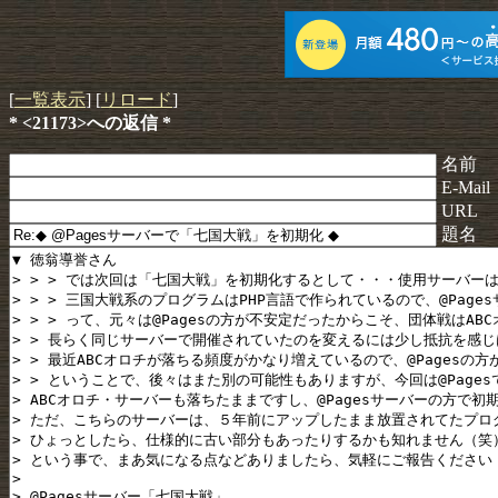
[
一覧表示
] [
リロード
]
* <21173>への返信 *
名前
E-Mail
URL
題名