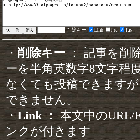
削除キー
Link
Pre
Tag
・
削除キー
： 記事を削
ーを半角英数字8文字程
なくても投稿できますが
できません。
・
Link
： 本文中のURL
ンクが付きます。