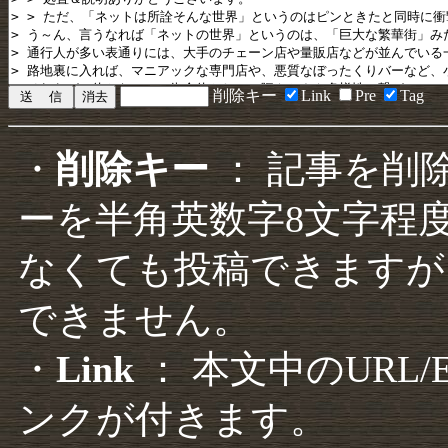
削除キー
Link
Pre
Tag
・
削除キー
： 記事を削
ーを半角英数字8文字程
なくても投稿できますが
できません。
・
Link
： 本文中のURL
ンクが付きます。