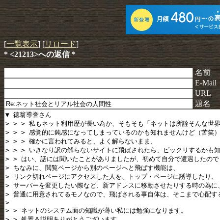
[
一覧表示
] [
リロード
]
* <21213>への返信 *
名前
E-Mail
URL
題名