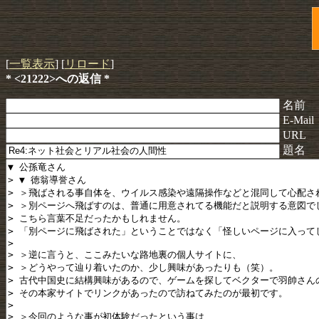
[
一覧表示
] [
リロード
]
* <21222>への返信 *
名前
E-Mail
URL
題名