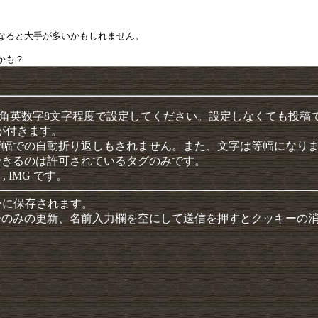
半角英数字8文字程度で設定してください。設定しなくても投稿
クが付きます。
ザ幅での自動折り返しもされません。また、文字は等幅になり
できるのは許可されているタグのみです。
 , IMG です。
ーに保存されます。
ーのみの更新、名前入力欄を空にして送信を押すとクッキーの