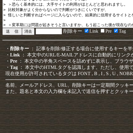
削除キー
Link
Pre
Tag
・
削除キー
： 記事を削除/修正する場合に使用するキーを
・
Link
： 本文中のURL/E-MAILアドレスに自動的にリン
・
Pre
： 本文中の半角スペースを詰めずに表示し、ブラウ
・
Tag
： 本文中のHTMLタグを認識します。ただし、使用
現在使用が許可されているタグは FONT , B , I , S , U , NOBR
名前、メールアドレス、URL、削除キーは一定期間クッキ
また、題名と本文の入力欄を未記入で送信を押すとクッキ