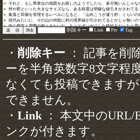
削除キー
Link
Pre
Tag
・
削除キー
： 記事を削
ーを半角英数字8文字程
なくても投稿できますが
できません。
・
Link
： 本文中のURL
ンクが付きます。