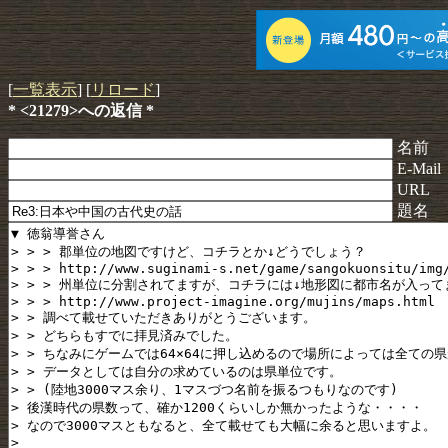
[
一覧表示
] [
リロード
]
* <21279>への返信 *
名前
E-Mail
URL
題名