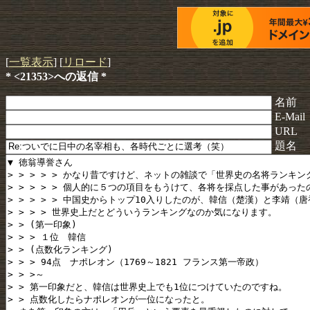
[
一覧表示
] [
リロード
]
* <21353>への返信 *
名前
E-Mail
URL
題名