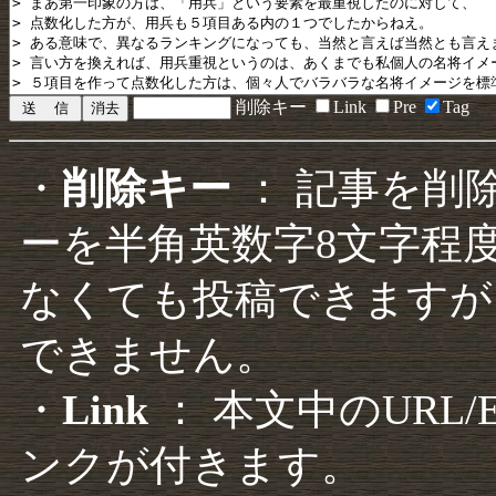
削除キー
Link
Pre
Tag
・
削除キー
： 記事を削
ーを半角英数字8文字程
なくても投稿できますが
できません。
・
Link
： 本文中のURL
ンクが付きます。