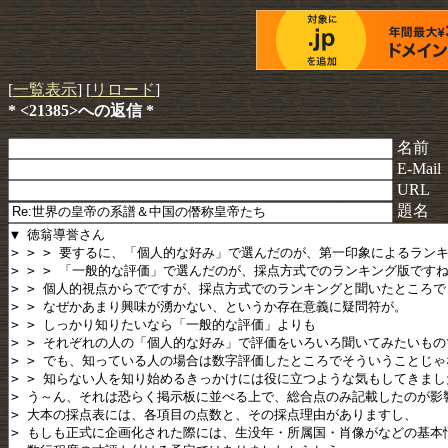
[
一覧表示
] [
リロード
]
* <21385>への返信 *
名前
E-Mail
URL
題名