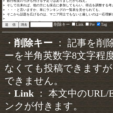
削除キー
Link
Pre
Tag
・
削除キー
： 記事を削
ーを半角英数字8文字程
なくても投稿できますが
できません。
・
Link
： 本文中のURL
ンクが付きます。