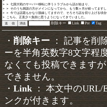
削除キー
Link
Pre
Tag
・
削除キー
： 記事を削
ーを半角英数字8文字程
なくても投稿できますが
できません。
・
Link
： 本文中のURL
ンクが付きます。