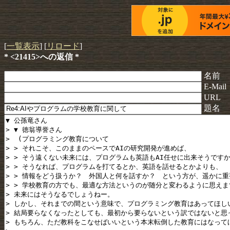
[
一覧表示
] [
リロード
]
* <21415>への返信 *
名前
E-Mail
URL
題名