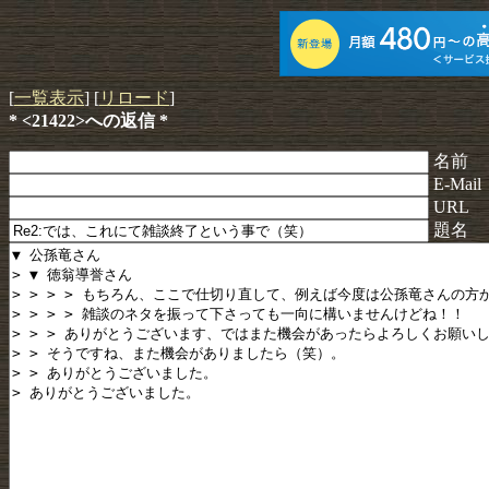
[
一覧表示
] [
リロード
]
* <21422>への返信 *
名前
E-Mail
URL
題名