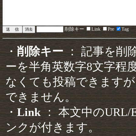
削除キー
Link
Pre
Tag
・
削除キー
： 記事を削
ーを半角英数字8文字程
なくても投稿できますが
できません。
・
Link
： 本文中のURL
ンクが付きます。