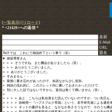
[
一覧表示
] [
リロード
]
* <21429>への返信 *
名前
E-Mail
URL
題名