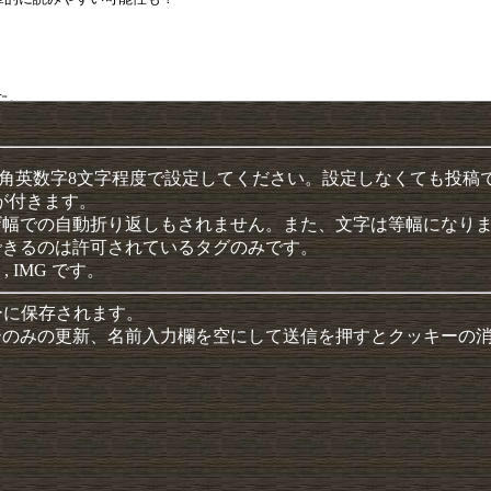
半角英数字8文字程度で設定してください。設定しなくても投稿
クが付きます。
ザ幅での自動折り返しもされません。また、文字は等幅になり
できるのは許可されているタグのみです。
 , IMG です。
ーに保存されます。
ーのみの更新、名前入力欄を空にして送信を押すとクッキーの