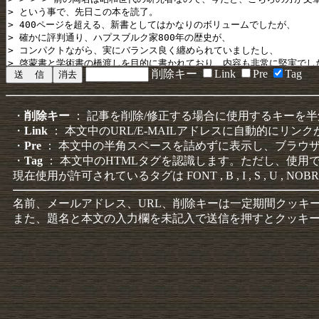
削除キー
Link
Pre
Tag
・
削除キー
： 記事を削除/修正する場合に使用するキーを
・
Link
： 本文中のURL/E-MAILアドレスに自動的にリン
・
Pre
： 本文中の半角スペースを詰めずに表示し、ブラウ
・
Tag
： 本文中のHTMLタグを認識します。ただし、使用
現在使用が許可されているタグは FONT , B , I , S , U , NOBR
名前、メールアドレス、URL、削除キーは一定期間クッキ
また、題名と本文の入力欄を未記入で送信を押すとクッキ