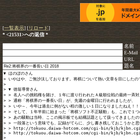
[
一覧表示
] [
リロード
]
* <21531>への返信 *
名前
E-Mail
URL
題名