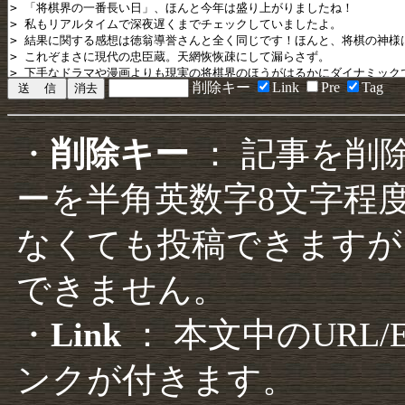
削除キー
Link
Pre
Tag
・
削除キー
： 記事を削
ーを半角英数字8文字程
なくても投稿できますが
できません。
・
Link
： 本文中のURL
ンクが付きます。