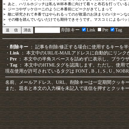
削除キー
Link
Pre
Tag
・
削除キー
： 記事を削除/修正する場合に使用するキーを
・
Link
： 本文中のURL/E-MAILアドレスに自動的にリン
・
Pre
： 本文中の半角スペースを詰めずに表示し、ブラウ
・
Tag
： 本文中のHTMLタグを認識します。ただし、使用
現在使用が許可されているタグは FONT , B , I , S , U , NOBR
名前、メールアドレス、URL、削除キーは一定期間クッキ
また、題名と本文の入力欄を未記入で送信を押すとクッキ