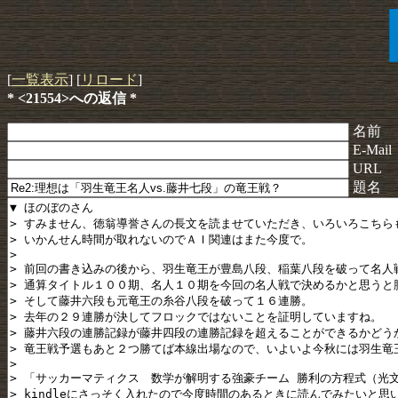
[
一覧表示
] [
リロード
]
* <21554>への返信 *
名前
E-Mail
URL
題名