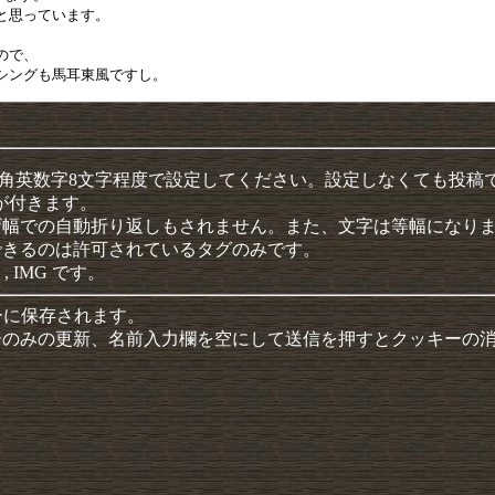
半角英数字8文字程度で設定してください。設定しなくても投稿
クが付きます。
ザ幅での自動折り返しもされません。また、文字は等幅になり
できるのは許可されているタグのみです。
 , IMG です。
ーに保存されます。
ーのみの更新、名前入力欄を空にして送信を押すとクッキーの