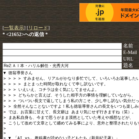
[
一覧表示
] [
リロード
]
* <21652>への返信 *
名前
E-Mail
URL
題名