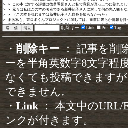
削除キー
Link
Pre
Tag
・
削除キー
： 記事を削
ーを半角英数字8文字程
なくても投稿できますが
できません。
・
Link
： 本文中のURL
ンクが付きます。