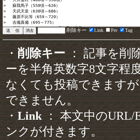
削除キー
Link
Pre
Tag
・
削除キー
： 記事を削
ーを半角英数字8文字程
なくても投稿できますが
できません。
・
Link
： 本文中のURL
ンクが付きます。