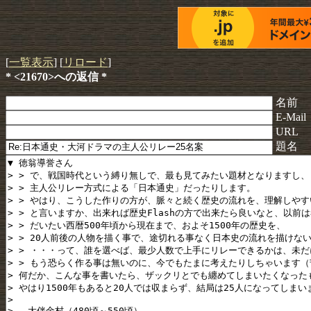
[
一覧表示
] [
リロード
]
* <21670>への返信 *
名前
E-Mail
URL
題名