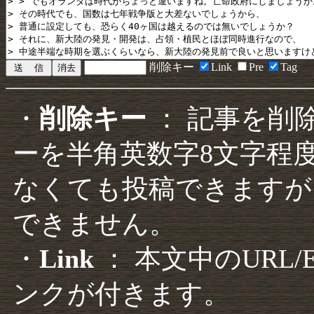
削除キー
Link
Pre
Tag
・
削除キー
： 記事を削
ーを半角英数字8文字程
なくても投稿できますが
できません。
・
Link
： 本文中のURL
ンクが付きます。