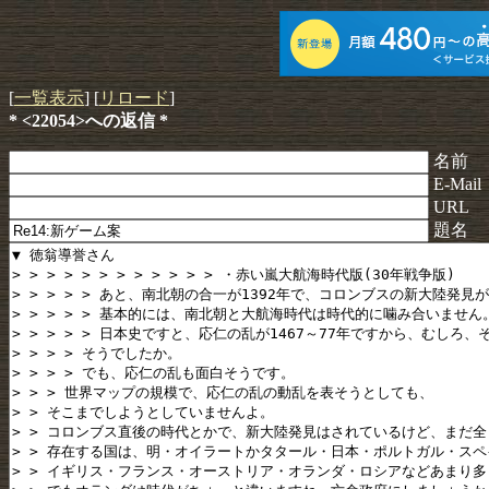
[
一覧表示
] [
リロード
]
* <22054>への返信 *
名前
E-Mail
URL
題名