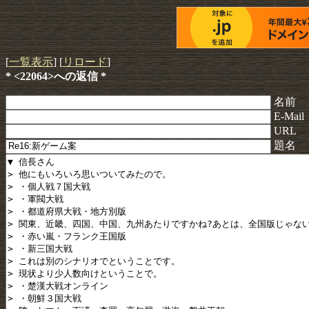
[
一覧表示
] [
リロード
]
* <22064>への返信 *
名前
E-Mail
URL
題名