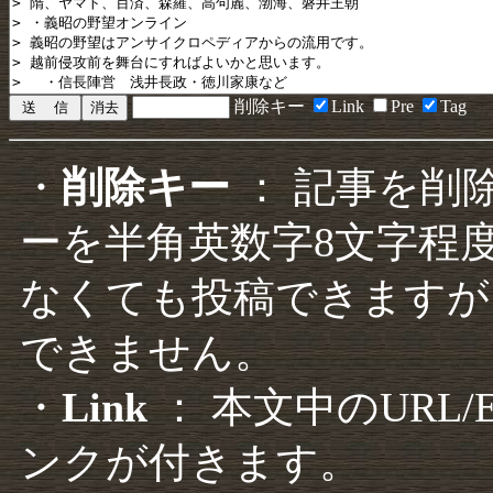
削除キー
Link
Pre
Tag
・
削除キー
： 記事を削
ーを半角英数字8文字程
なくても投稿できますが
できません。
・
Link
： 本文中のURL
ンクが付きます。