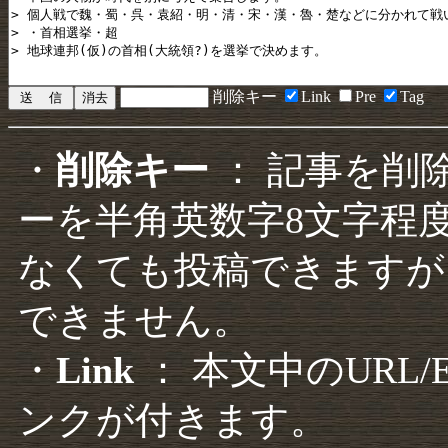
削除キー
Link
Pre
Tag
・
削除キー
： 記事を削
ーを半角英数字8文字程
なくても投稿できますが
できません。
・
Link
： 本文中のURL
ンクが付きます。