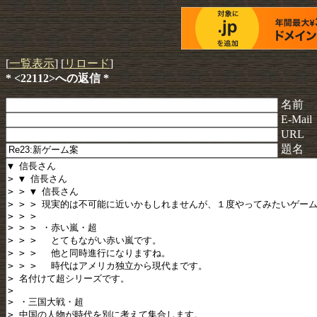
[
一覧表示
] [
リロード
]
* <22112>への返信 *
名前
E-Mail
URL
題名