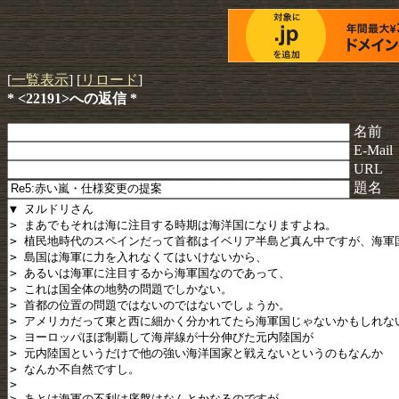
[
一覧表示
] [
リロード
]
* <22191>への返信 *
名前
E-Mail
URL
題名