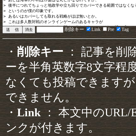
削除キー
Link
Pre
Tag
・
削除キー
： 記事を削
ーを半角英数字8文字程
なくても投稿できますが
できません。
・
Link
： 本文中のURL
ンクが付きます。