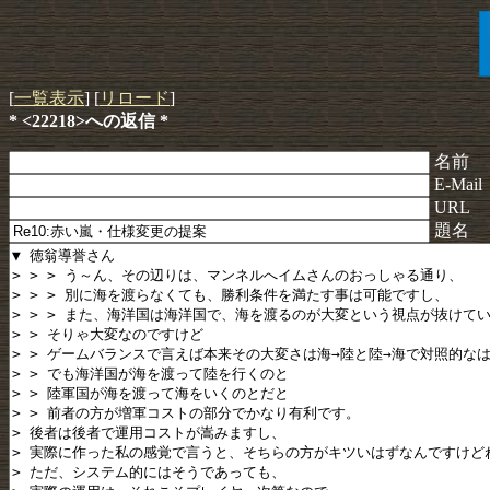
[
一覧表示
] [
リロード
]
* <22218>への返信 *
名前
E-Mail
URL
題名