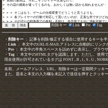
削除キー
Link
Pre
Tag
・
削除キー
： 記事を削除/修正する場合に使用するキーを
・
Link
： 本文中のURL/E-MAILアドレスに自動的にリン
・
Pre
： 本文中の半角スペースを詰めずに表示し、ブラウ
・
Tag
： 本文中のHTMLタグを認識します。ただし、使用
現在使用が許可されているタグは FONT , B , I , S , U , NOBR
名前、メールアドレス、URL、削除キーは一定期間クッキ
また、題名と本文の入力欄を未記入で送信を押すとクッキ