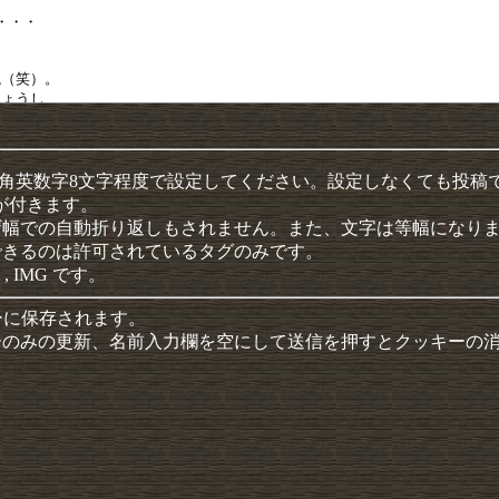
半角英数字8文字程度で設定してください。設定しなくても投稿
クが付きます。
ザ幅での自動折り返しもされません。また、文字は等幅になり
できるのは許可されているタグのみです。
 , IMG です。
ーに保存されます。
ーのみの更新、名前入力欄を空にして送信を押すとクッキーの