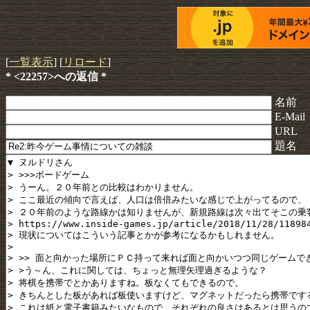
[
一覧表示
] [
リロード
]
* <22257>への返信 *
名前
E-Mail
URL
題名