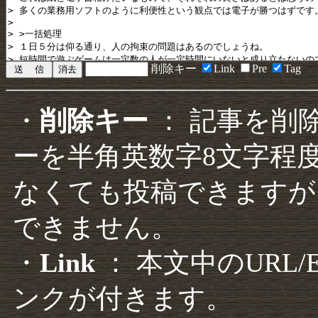
削除キー
Link
Pre
Tag
・
削除キー
： 記事を削
ーを半角英数字8文字程
なくても投稿できますが
できません。
・
Link
： 本文中のURL
ンクが付きます。